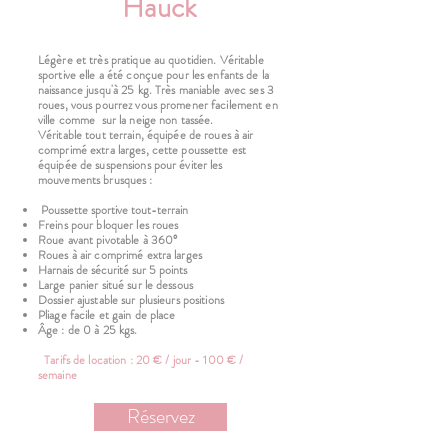
Hauck
Légère et très pratique au quotidien. Véritable
sportive elle a été conçue pour les enfants de la
naissance jusqu'à 25 kg. Très maniable avec ses 3
roues, vous pourrez vous promener facilement en
ville comme sur la neige non tassée.
Véritable tout terrain, équipée de roues à air
comprimé extra larges, cette poussette est
équipée de suspensions pour éviter les
mouvements brusques :
Poussette sportive tout-terrain
Freins pour bloquer les roues
Roue avant pivotable à 360°
Roues à air comprimé extra larges
Harnais de sécurité sur 5 points
Large panier situé sur le dessous
Dossier ajustable sur plusieurs positions
Pliage facile et gain de place
​Âge : de 0 à 25 kgs.
Tarifs de location : 20 € / jour - 100 € /
semaine
Réservez