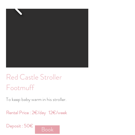
Red Castle Stroller
Footmuff
To keep baby warm in his stroller.
Rental Price : 2€/day 12€/week
Deposit : 50€
Book