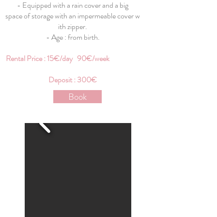
- Equipped with a rain cover and a big
space of storage with an impermeable cover w
ith zipper.
- Age : from birth.
Rental Price : 15€/day 90€/week
Deposit : 300€
Book