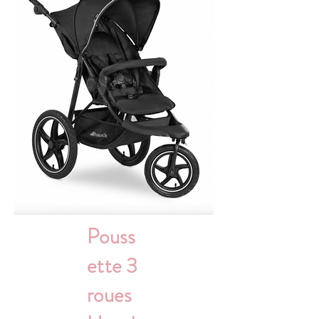
Pouss
ette 3
roues